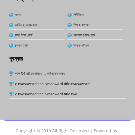
গুগল
পিপীলিকা
জাতীয় ই-তথ্যকোষ
শিক্ষক বাতায়ন
ঢাকা শিক্ষা বোর্ড
চট্টগ্রাম শিক্ষা বোর্ড
চমক-হাসান
শিক্ষক ডট কম
পুরস্কার
আজ 04 মার্চ কোরিয়াতে ... ডাউনলোড কর্নার
e twosaward title twosaward title twosaward
e twosaward title twosaward title two
Copyright © 2019.All Right Reserved | Powered by :