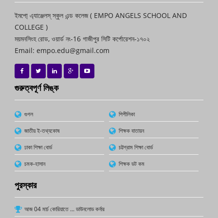
ইমপো্ এ্যাঞ্জেলস্ স্কুল এন্ড কলেজ ( EMPO ANGELS SCHOOL AND
COLLEGE )
ময়মনসিংহ রোড, ওয়ার্ড নং-16 গাজীপুর সিটি কর্পোরেশন-১৭০২
Email: empo.edu@gmail.com
গুরুত্বপূর্ণ লিঙ্ক
গুগল
পিপীলিকা
জাতীয় ই-তথ্যকোষ
শিক্ষক বাতায়ন
ঢাকা শিক্ষা বোর্ড
চট্টগ্রাম শিক্ষা বোর্ড
চমক-হাসান
শিক্ষক ডট কম
পুরস্কার
আজ 04 মার্চ কোরিয়াতে ... ডাউনলোড কর্নার