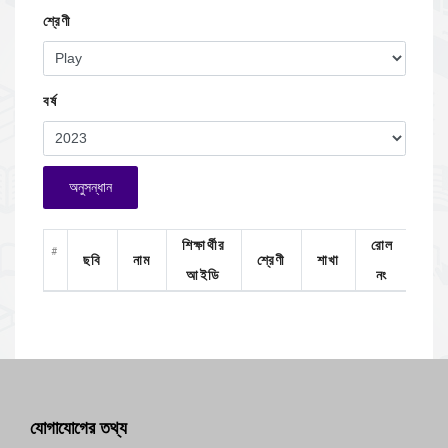
শ্রেণী
বর্ষ
অনুসন্ধান
শিক্ষার্থীর
রোল
#
ছবি
নাম
শ্রেণী
শাখা
দেখু
আইডি
নং
যোগাযোগের তথ্য